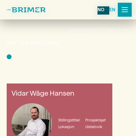
NO
NO
EN
EN
Hjem
/
Karriere
/
Vidar Wåge Hansen
MØT "THE PROTECTORS"
Vidar Wåge Hansen
Stillingstittel:
Prosjektsjef
Lokasjon:
Ulsteinvik