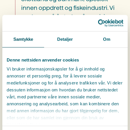
innen oppdrett og fiskeindustri. Vi
ønsker også å styrke vår posisjon
innen vannforsyning og VA-
sektoren.
Samtykke
Detaljer
Om
Det er store sjanser til å være med og reise, og se
Denne nettsiden anvender cookies
helt nye ting. – For den som vil, er det kjempestore
Vi bruker informasjonskapsler for å gi innhold og
muligheter. Som håndverker kan du få reise og
annonser et personlig preg, for å levere sosiale
oppleve steder som Japan og Storbritannia. Vi ser
mediefunksjoner og for å analysere trafikken vår. Vi deler
på nye, større markeder.
dessuten informasjon om hvordan du bruker nettstedet
vårt, med partnerne våre innen sosiale medier,
– Vi har et kjekt arbeidsmiljø. Ledelsen er involvert
annonsering og analysearbeid, som kan kombinere den
og tett på oss, de ser oss og motiverer oss. Vi har
med annen informasjon du har gjort tilgjengelig for dem,
fokus på at alle skal bli sett og ha det bra. Det
eller som de har samlet inn gjennom din bruk av
opplever jeg hver dag.
tjenestene deres.