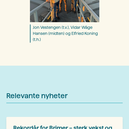
Jon Vestengen (t.v.), Vidar Wåge
Hansen (midten) og Elfried Koning
(t.h.)
Relevante nyheter
Rekordår for Brimer – sterk vekst og