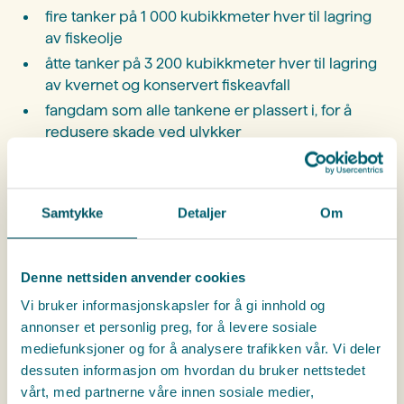
fire tanker på 1 000 kubikkmeter hver til lagring
av fiskeolje
åtte tanker på 3 200 kubikkmeter hver til lagring
av kvernet og konservert fiskeavfall
fangdam som alle tankene er plassert i, for å
redusere skade ved ulykker
Fabrikken på Værøy er designet for å håndtere store
mengder råstoff årlig for å produsere fiskeprotein
og fiskeolje. Det inkluderer test- og
Samtykke
Detaljer
Om
utviklingsproduksjon av tang og tare. Prosjektet
etablerer den første klimanøytrale produksjonen av
Denne nettsiden anvender cookies
marine proteiner.
Vi bruker informasjonskapsler for å gi innhold og
annonser et personlig preg, for å levere sosiale
mediefunksjoner og for å analysere trafikken vår. Vi deler
Komplett Brimer-leveranse
dessuten informasjon om hvordan du bruker nettstedet
vårt, med partnerne våre innen sosiale medier,