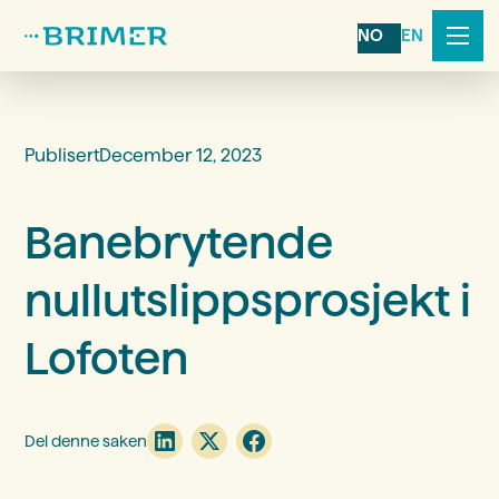
NO
EN
Publisert
December 12, 2023
Banebrytende
nullutslippsprosjekt i
Lofoten
Del denne saken